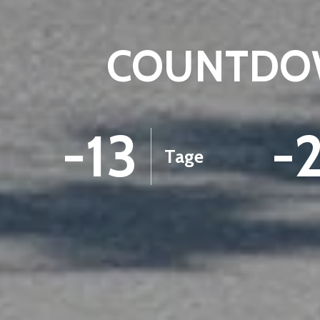
COUNTDOW
-13
-
Tage