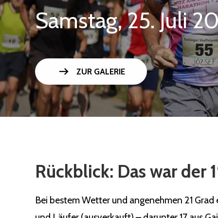
Samstag, 25. Juli 2
arrow_right_alt
ZUR GALERIE
Rückblick: Das war der 1
Bei bestem Wetter und angenehmen 21 Grad ert
und Läufer (ausverkauft) – darunter 17 aus Ga