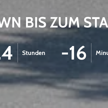
N BIS ZUM ST
24
-16
Stunden
Min