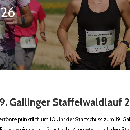
026
9. Gailinger Staffelwaldlauf
önte pünktlich um 10 Uhr der Startschuss zum 19. Gaili
ilingen – ging es zunächst acht Kilometer durch den Sta