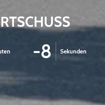
ARTSCHUSS
-9
uten
Sekunden