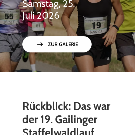
Samstag, 25.
Juli 2026
arrow_right_alt
ZUR GALERIE
Rückblick: Das war
der 19. Gailinger
Staffelwaldlauf