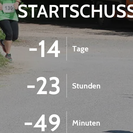
STARTSCHUS
-14
Tage
-23
Stunden
-49
Minuten