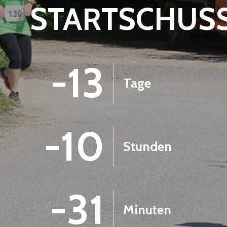
STARTSCHUS
-13
Tage
-10
Stunden
-31
Minuten