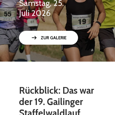
Samstag, 25.
Juli 2026
arrow_right_alt
ZUR GALERIE
Rückblick: Das war
der 19. Gailinger
Staffelwaldlauf