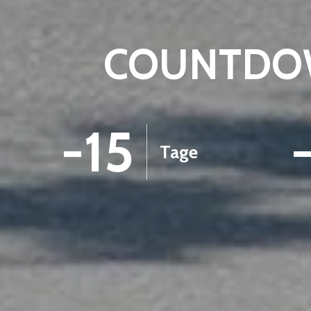
COUNTDOW
-15
Tage