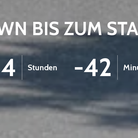
N BIS ZUM ST
-4
-43
Stunden
Min