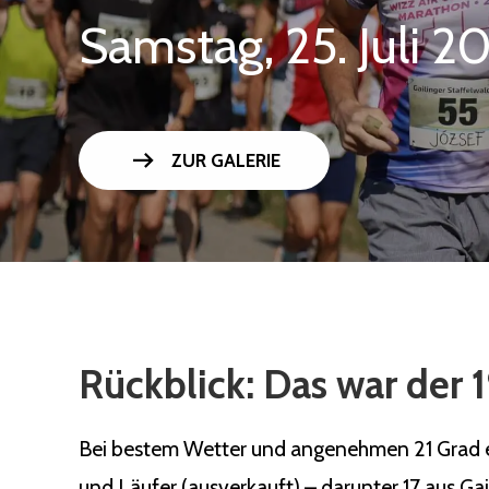
Samstag, 25. Juli 2
arrow_right_alt
ZUR GALERIE
Rückblick: Das war der 1
Bei bestem Wetter und angenehmen 21 Grad ert
und Läufer (ausverkauft) – darunter 17 aus Ga