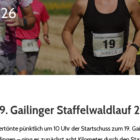
026
9. Gailinger Staffelwaldlauf
önte pünktlich um 10 Uhr der Startschuss zum 19. Gaili
ilingen – ging es zunächst acht Kilometer durch den Sta