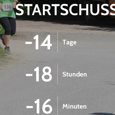
STARTSCHUS
-14
Tage
-18
Stunden
-16
Minuten