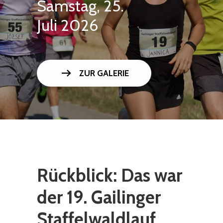
Samstag, 25.
Juli 2026
arrow_right_alt
ZUR GALERIE
Rückblick: Das war
der 19. Gailinger
Staffelwaldlauf