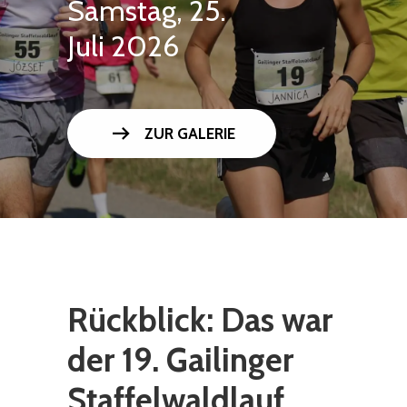
Samstag, 25.
Juli 2026
arrow_right_alt
ZUR GALERIE
Rückblick: Das war
der 19. Gailinger
Staffelwaldlauf