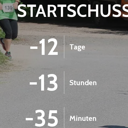
STARTSCHUS
-12
Tage
-13
Stunden
-35
Minuten