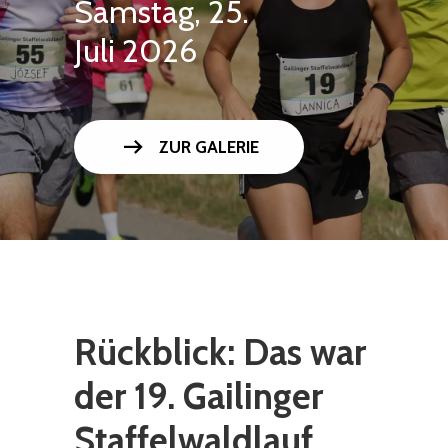
Samstag, 25.
Juli 2026
arrow_right_alt
ZUR GALERIE
Rückblick: Das war
der 19. Gailinger
Staffelwaldlauf