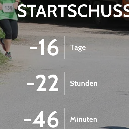
STARTSCHUS
-16
Tage
-22
Stunden
-46
Minuten