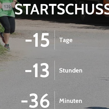
STARTSCHUS
-15
Tage
-13
Stunden
-36
Minuten