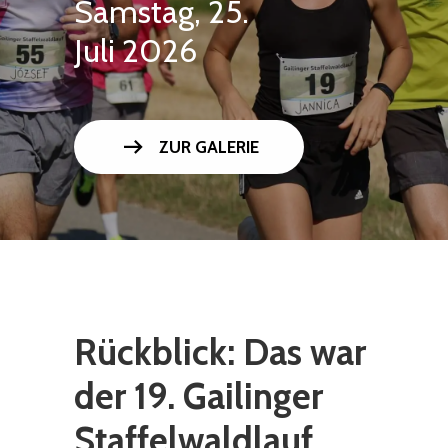
Samstag, 25.
Juli 2026
arrow_right_alt
ZUR GALERIE
Rückblick: Das war
der 19. Gailinger
Staffelwaldlauf