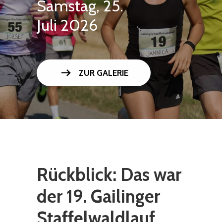
Samstag, 25.
Juli 2026
arrow_right_alt
ZUR GALERIE
Rückblick: Das war
der 19. Gailinger
Staffelwaldlauf