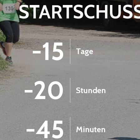
STARTSCHUS
-15
Tage
-20
Stunden
-45
Minuten