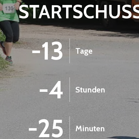
STARTSCHUS
-13
Tage
-4
Stunden
-25
Minuten