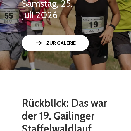
Samstag, 25.
Juli 2026
arrow_right_alt
ZUR GALERIE
Rückblick: Das war
der 19. Gailinger
Staffelwaldlauf