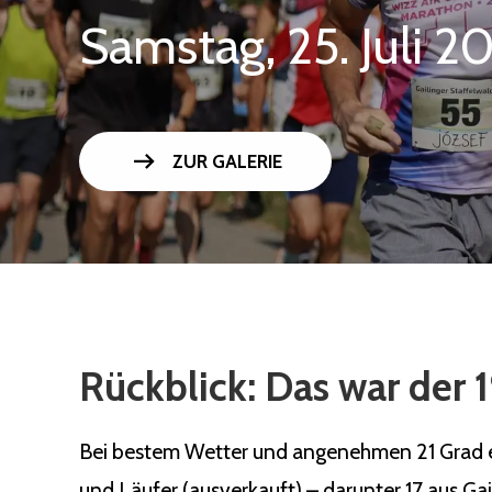
Samstag, 25. Juli 2
arrow_right_alt
ZUR GALERIE
Rückblick: Das war der 1
Bei bestem Wetter und angenehmen 21 Grad ert
und Läufer (ausverkauft) – darunter 17 aus Ga