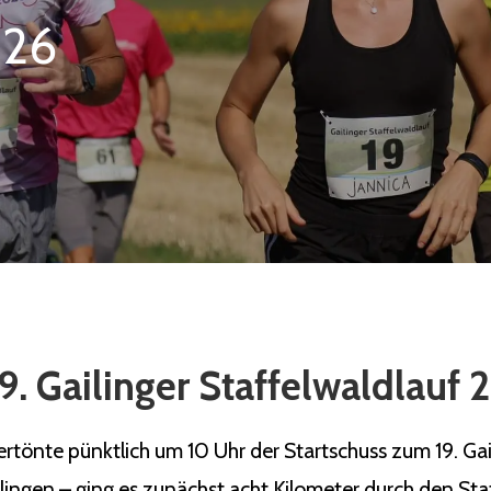
026
9. Gailinger Staffelwaldlauf
önte pünktlich um 10 Uhr der Startschuss zum 19. Gaili
ilingen – ging es zunächst acht Kilometer durch den Sta