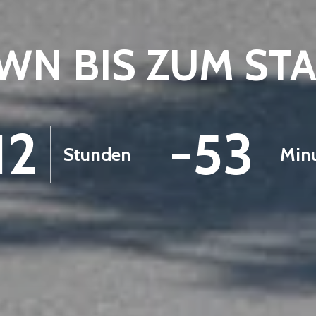
N BIS ZUM ST
12
-53
Stunden
Min