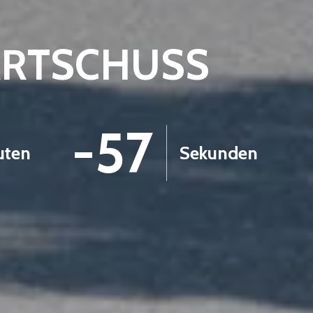
ARTSCHUSS
-58
uten
Sekunden