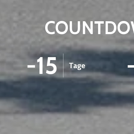
COUNTDOW
-15
Tage