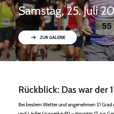
Samstag, 25. Juli 2
arrow_right_alt
ZUR GALERIE
Rückblick: Das war der 1
Bei bestem Wetter und angenehmen 21 Grad ert
und Läufer (ausverkauft) – darunter 17 aus Ga