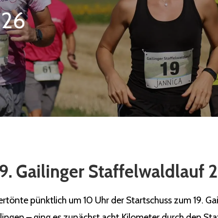
026
9. Gailinger Staffelwaldlauf
önte pünktlich um 10 Uhr der Startschuss zum 19. Gaili
ilingen – ging es zunächst acht Kilometer durch den Sta