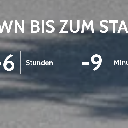
N BIS ZUM ST
-6
-9
Stunden
Min