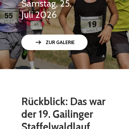
Samstag, 25.
Juli 2026
arrow_right_alt
ZUR GALERIE
Rückblick: Das war
der 19. Gailinger
Staffelwaldlauf