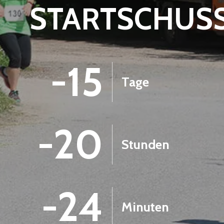
STARTSCHUS
-15
Tage
-20
Stunden
-24
Minuten