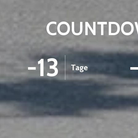
COUNTDOW
-13
Tage