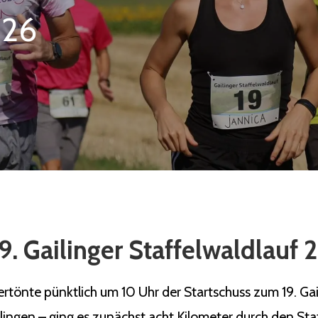
026
9. Gailinger Staffelwaldlauf
önte pünktlich um 10 Uhr der Startschuss zum 19. Gaili
ilingen – ging es zunächst acht Kilometer durch den Sta