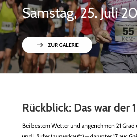
Samstag, 25. Juli 2
arrow_right_alt
ZUR GALERIE
Rückblick: Das war der 1
Bei bestem Wetter und angenehmen 21 Grad ert
und Läufer (ausverkauft) – darunter 17 aus Ga