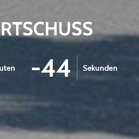
ARTSCHUSS
-45
uten
Sekunden