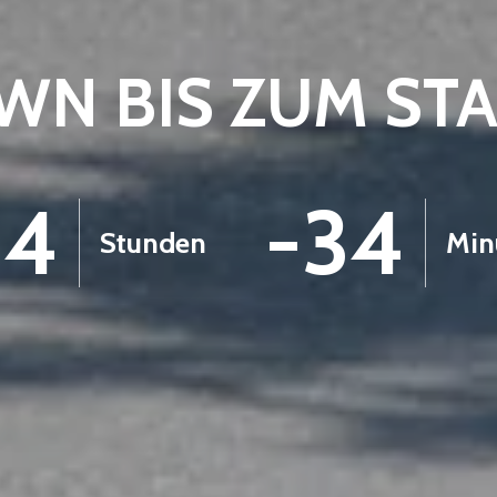
N BIS ZUM ST
-4
-34
Stunden
Min