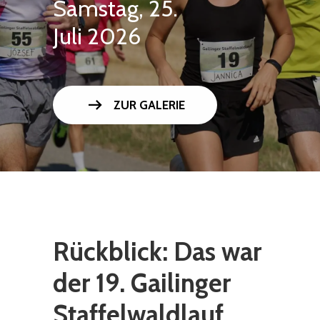
Samstag, 25.
Juli 2026
arrow_right_alt
ZUR GALERIE
Rückblick: Das war
der 19. Gailinger
Staffelwaldlauf