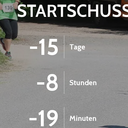
STARTSCHUS
-15
Tage
-8
Stunden
-19
Minuten