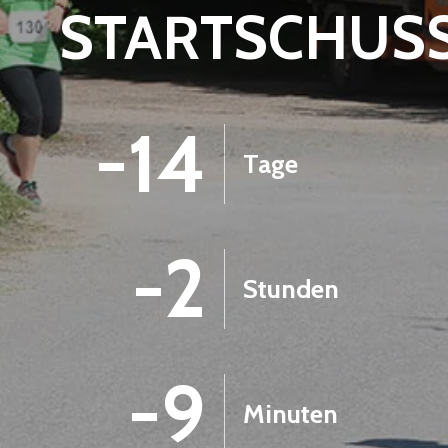
STARTSCHUS
-14
Tage
-2
Stunden
-9
Minuten