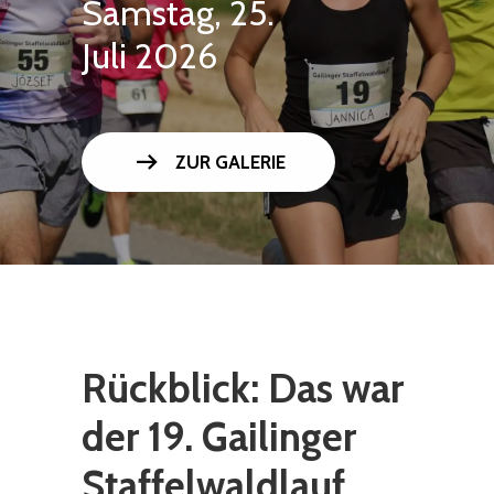
Samstag, 25.
Juli 2026
arrow_right_alt
ZUR GALERIE
Rückblick: Das war
der 19. Gailinger
Staffelwaldlauf