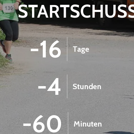
STARTSCHUS
-16
Tage
-4
Stunden
-60
Minuten