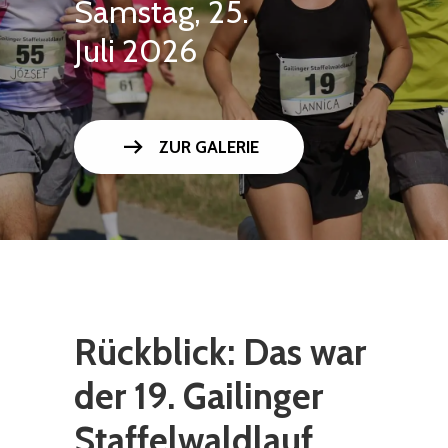
Samstag, 25.
Juli 2026
arrow_right_alt
ZUR GALERIE
Rückblick: Das war
der 19. Gailinger
Staffelwaldlauf