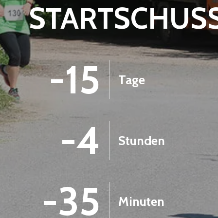
STARTSCHUS
-15
Tage
-4
Stunden
-36
Minuten