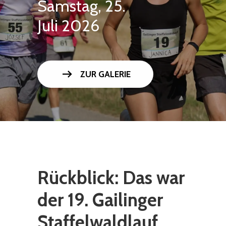
Samstag, 25.
Juli 2026
arrow_right_alt
ZUR GALERIE
Rückblick: Das war
der 19. Gailinger
Staffelwaldlauf