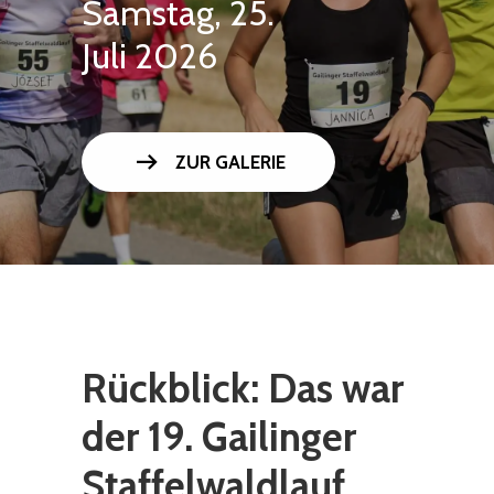
Samstag, 25.
Juli 2026
arrow_right_alt
ZUR GALERIE
Rückblick: Das war
der 19. Gailinger
Staffelwaldlauf