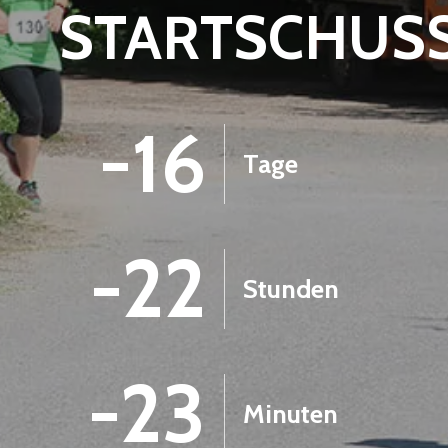
STARTSCHUS
-16
Tage
-22
Stunden
-23
Minuten