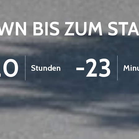
N BIS ZUM ST
20
-23
Stunden
Min