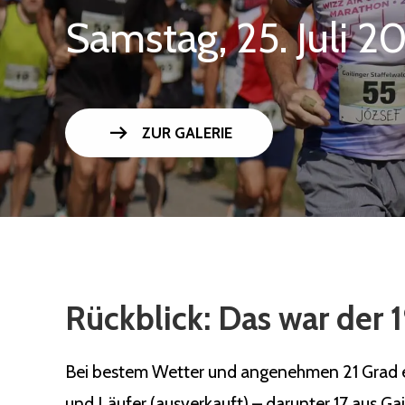
Samstag, 25. Juli 2
arrow_right_alt
ZUR GALERIE
Rückblick: Das war der 1
Bei bestem Wetter und angenehmen 21 Grad ert
und Läufer (ausverkauft) – darunter 17 aus Ga