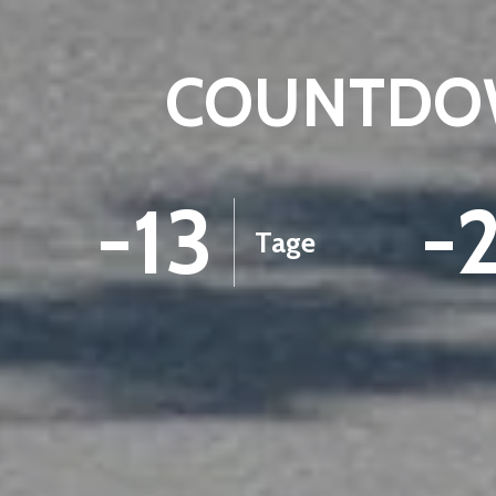
COUNTDOW
-13
-
Tage