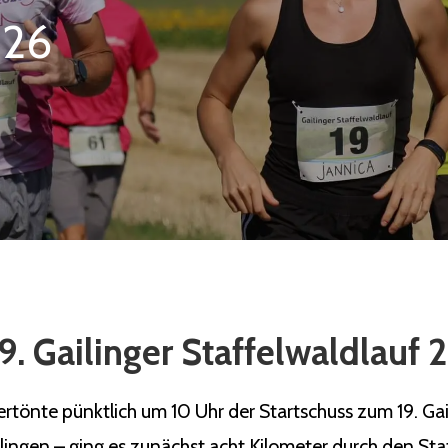
026
9. Gailinger Staffelwaldlauf
önte pünktlich um 10 Uhr der Startschuss zum 19. Gaili
ilingen – ging es zunächst acht Kilometer durch den Sta