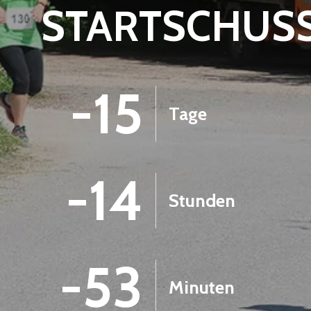
STARTSCHUS
-15
Tage
-14
Stunden
-53
Minuten