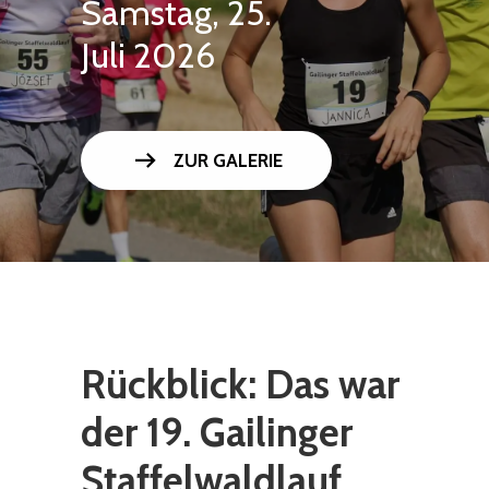
Samstag, 25.
Juli 2026
arrow_right_alt
ZUR GALERIE
Rückblick: Das war
der 19. Gailinger
Staffelwaldlauf