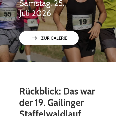
Samstag, 25.
Juli 2026
arrow_right_alt
ZUR GALERIE
Rückblick: Das war
der 19. Gailinger
Staffelwaldlauf