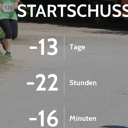
STARTSCHUS
-13
Tage
-22
Stunden
-16
Minuten