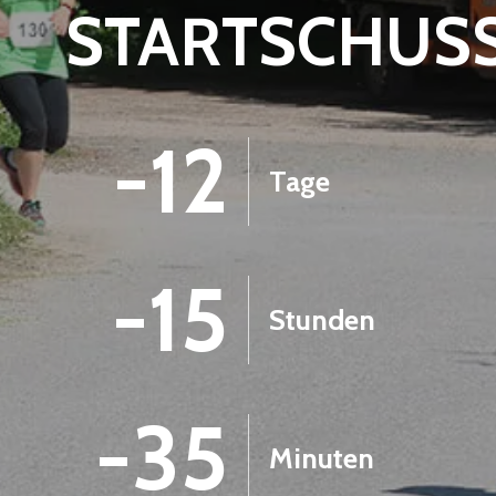
STARTSCHUS
-12
Tage
-15
Stunden
-35
Minuten