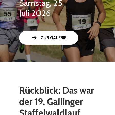
Samstag, 25.
Juli 2026
arrow_right_alt
ZUR GALERIE
Rückblick: Das war
der 19. Gailinger
Staffelwaldlauf