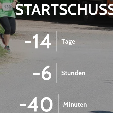
STARTSCHUS
-14
Tage
-6
Stunden
-40
Minuten