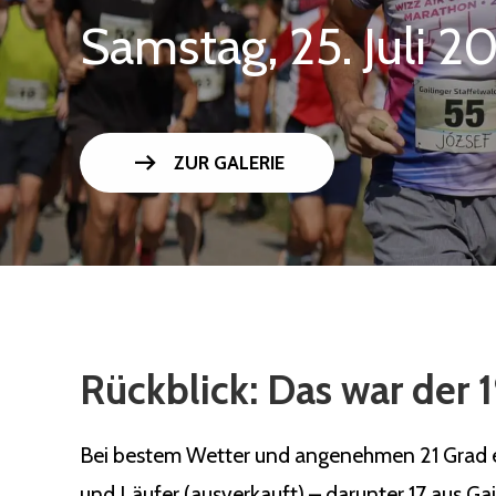
Samstag, 25. Juli 2
arrow_right_alt
ZUR GALERIE
Rückblick: Das war der 1
Bei bestem Wetter und angenehmen 21 Grad ert
und Läufer (ausverkauft) – darunter 17 aus Ga