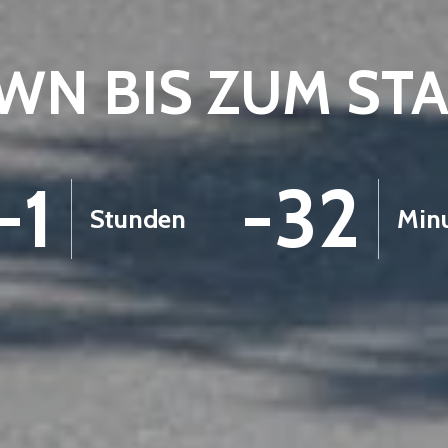
N BIS ZUM ST
-1
-32
Stunden
Min