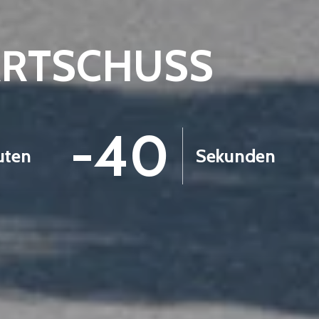
ARTSCHUSS
-42
uten
Sekunden