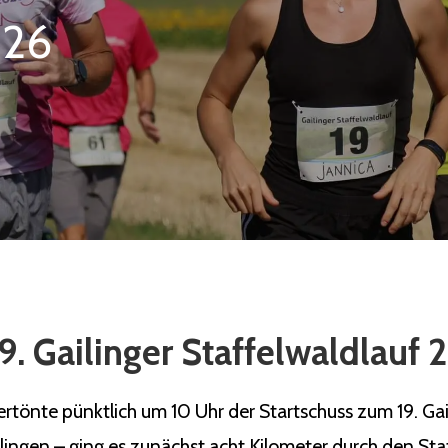
026
9. Gailinger Staffelwaldlauf
önte pünktlich um 10 Uhr der Startschuss zum 19. Gaili
ilingen – ging es zunächst acht Kilometer durch den Sta