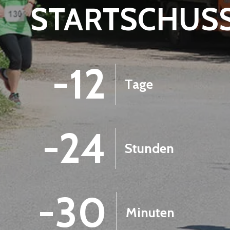
STARTSCHUS
-12
Tage
-24
Stunden
-30
Minuten