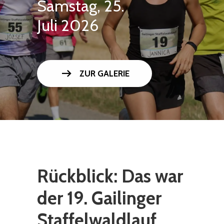
Samstag, 25.
Juli 2026
arrow_right_alt
ZUR GALERIE
Rückblick: Das war
der 19. Gailinger
Staffelwaldlauf