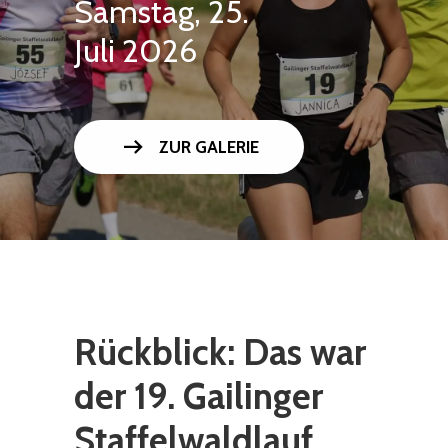
Samstag, 25.
Juli 2026
arrow_right_alt
ZUR GALERIE
Rückblick: Das war
der 19. Gailinger
Staffelwaldlauf