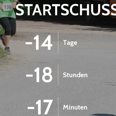
STARTSCHUS
-14
Tage
-18
Stunden
-17
Minuten