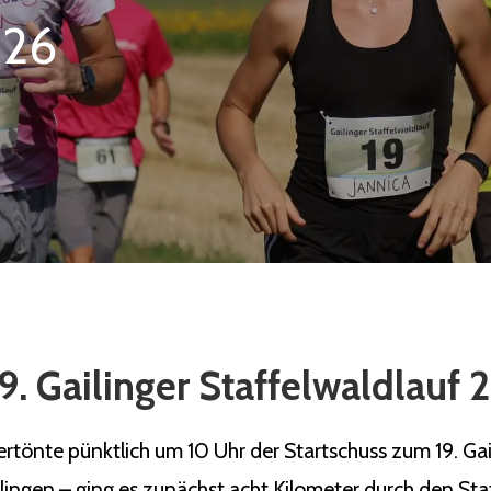
026
9. Gailinger Staffelwaldlauf
önte pünktlich um 10 Uhr der Startschuss zum 19. Gaili
ilingen – ging es zunächst acht Kilometer durch den Sta