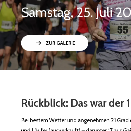
Samstag, 25. Juli 2
arrow_right_alt
ZUR GALERIE
Rückblick: Das war der 1
Bei bestem Wetter und angenehmen 21 Grad ert
und Läufer (ausverkauft) – darunter 17 aus Ga