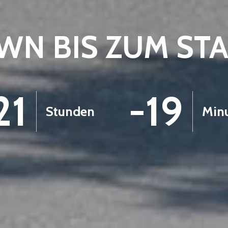
N BIS ZUM ST
21
-19
Stunden
Min