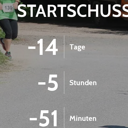
STARTSCHUS
-14
Tage
-5
Stunden
-51
Minuten