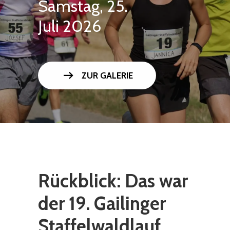
Samstag, 25.
Juli 2026
arrow_right_alt
ZUR GALERIE
Rückblick: Das war
der 19. Gailinger
Staffelwaldlauf