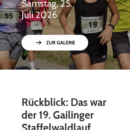
Samstag, 25.
Juli 2026
arrow_right_alt
ZUR GALERIE
Rückblick: Das war
der 19. Gailinger
Staffelwaldlauf