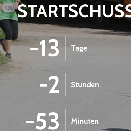
STARTSCHUS
-13
Tage
-2
Stunden
-53
Minuten