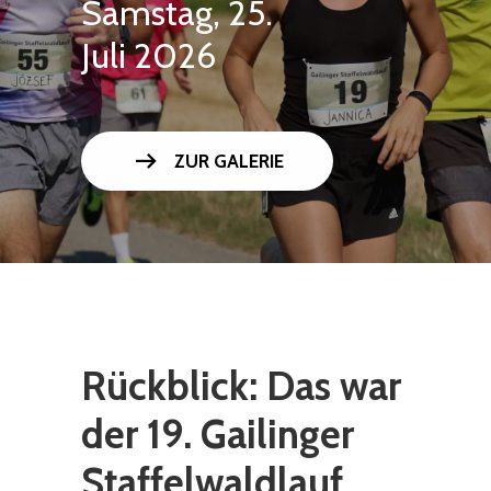
Samstag, 25.
Juli 2026
arrow_right_alt
ZUR GALERIE
Rückblick: Das war
der 19. Gailinger
Staffelwaldlauf