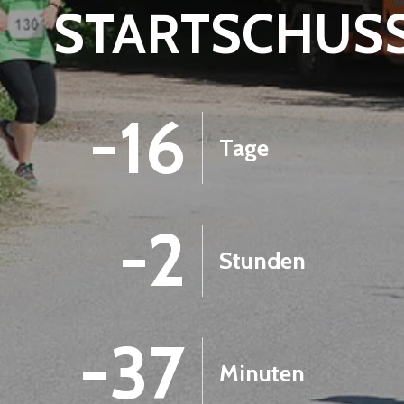
STARTSCHUS
-16
Tage
-2
Stunden
-37
Minuten