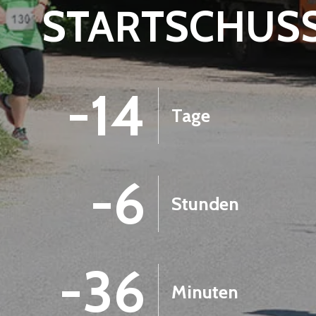
STARTSCHUS
-14
Tage
-6
Stunden
-36
Minuten