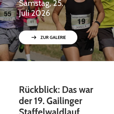
Samstag, 25.
Juli 2026
arrow_right_alt
ZUR GALERIE
Rückblick: Das war
der 19. Gailinger
Staffelwaldlauf