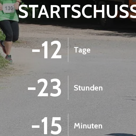
STARTSCHUS
-12
Tage
-23
Stunden
-16
Minuten