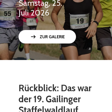
Samstag, 25.
Juli 2026
arrow_right_alt
ZUR GALERIE
Rückblick: Das war
der 19. Gailinger
Staffelwaldlauf