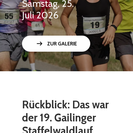
Samstag, 25.
Juli 2026
arrow_right_alt
ZUR GALERIE
Rückblick: Das war
der 19. Gailinger
Staffelwaldlauf