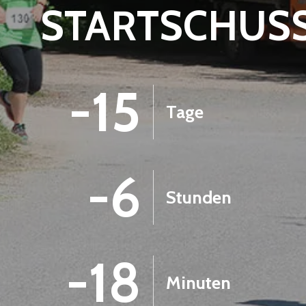
STARTSCHUS
-15
Tage
-6
Stunden
-18
Minuten