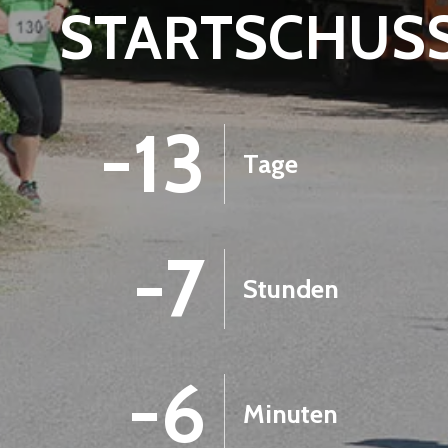
STARTSCHUS
-13
Tage
-7
Stunden
-6
Minuten