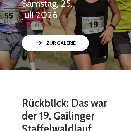
Samstag, 25.
Juli 2026
arrow_right_alt
ZUR GALERIE
Rückblick: Das war
der 19. Gailinger
Staffelwaldlauf