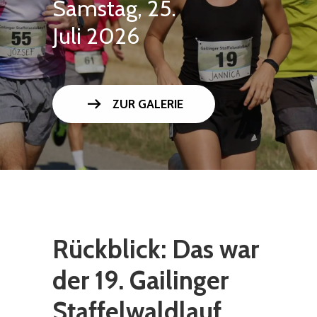
Samstag, 25.
Juli 2026
arrow_right_alt
ZUR GALERIE
Rückblick: Das war
der 19. Gailinger
Staffelwaldlauf