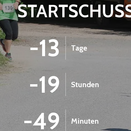
STARTSCHUS
-13
Tage
-19
Stunden
-49
Minuten