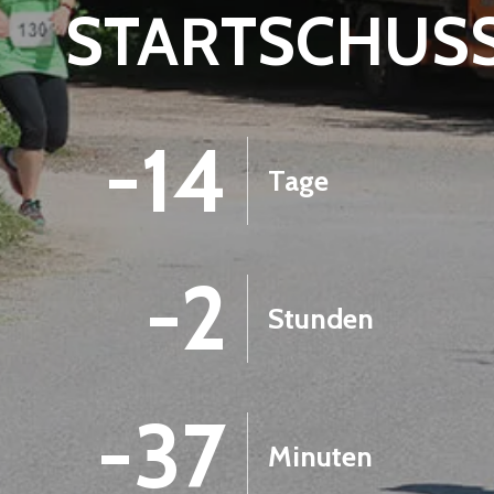
STARTSCHUS
-14
Tage
-2
Stunden
-37
Minuten