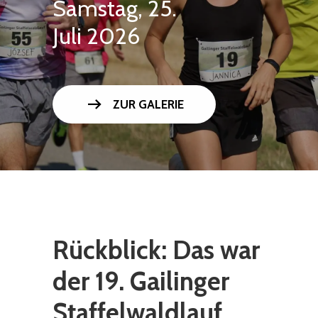
Samstag, 25.
Juli 2026
arrow_right_alt
ZUR GALERIE
Rückblick: Das war
der 19. Gailinger
Staffelwaldlauf