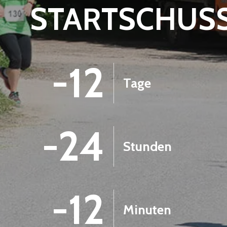
STARTSCHUS
-12
Tage
-24
Stunden
-12
Minuten