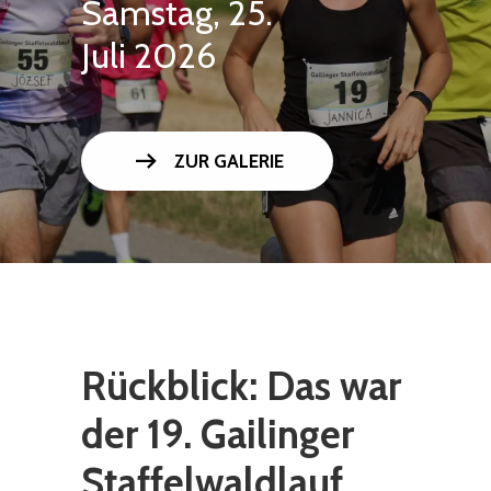
Samstag, 25.
Juli 2026
arrow_right_alt
ZUR GALERIE
Rückblick: Das war
der 19. Gailinger
Staffelwaldlauf