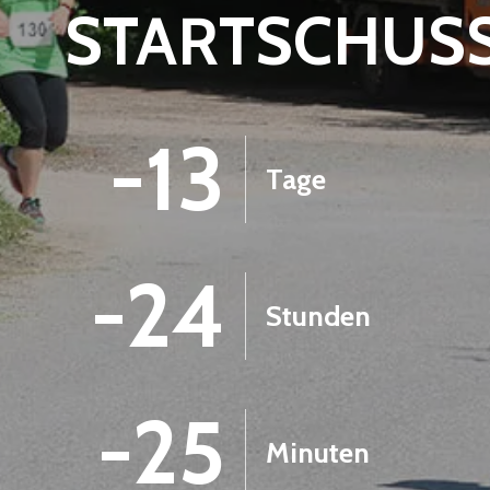
STARTSCHUS
-13
Tage
-24
Stunden
-25
Minuten