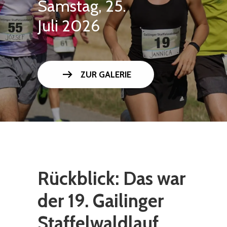
Samstag, 25.
Juli 2026
arrow_right_alt
ZUR GALERIE
Rückblick: Das war
der 19. Gailinger
Staffelwaldlauf